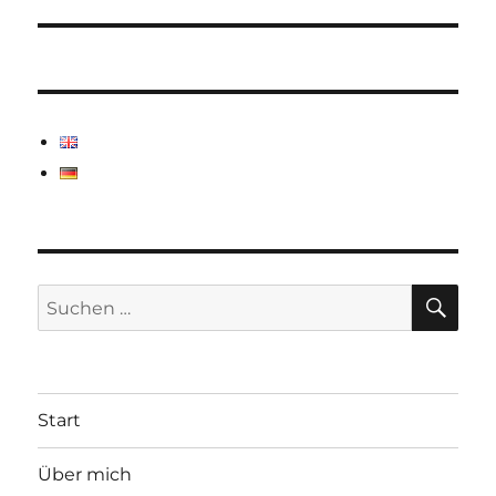
Beitrag:
SU
Suchen
nach:
Start
Über mich