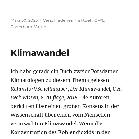
Veröffentlicht
Kategorien
Schlagwörter
März 30, 2023
Verschiedenes
aktuell
,
OWL
,
am
Paderborn
,
Wetter
Klimawandel
Ich habe gerade ein Buch zweier Potsdamer
Klimatologen zu diesem Thema gelesen:
Rahmstorf/Schellnhuber, Der Klimawandel, C.H.
Beck Wissen, 8. Auflage, 2018
. Die Autoren
berichten über einen großen Konsens in der
Wissenschaft über einen vom Menschen
verursachten Klimawandel. Wenn die
Konzentration des Kohlendioxids in der