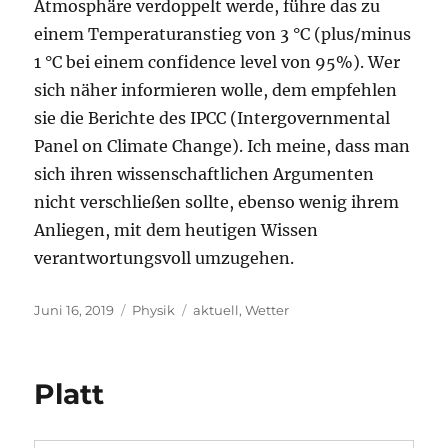
Atmosphäre verdoppelt werde, führe das zu
einem Temperaturanstieg von 3 °C (plus/minus
1 °C bei einem confidence level von 95%). Wer
sich näher informieren wolle, dem empfehlen
sie die Berichte des IPCC (Intergovernmental
Panel on Climate Change). Ich meine, dass man
sich ihren wissenschaftlichen Argumenten
nicht verschließen sollte, ebenso wenig ihrem
Anliegen, mit dem heutigen Wissen
verantwortungsvoll umzugehen.
Veröffentlicht
Kategorien
Schlagwörter
Juni 16, 2019
Physik
aktuell
,
Wetter
am
Platt