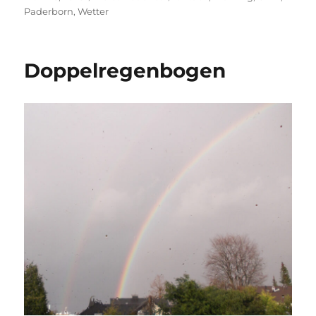
am
Paderborn
,
Wetter
Doppelregenbogen