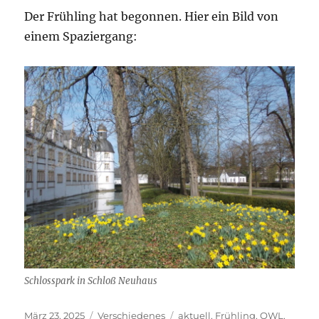
Der Frühling hat begonnen. Hier ein Bild von
einem Spaziergang:
Schlosspark in Schloß Neuhaus
Veröffentlicht
Kategorien
Schlagwörter
März 23, 2025
Verschiedenes
aktuell
,
Frühling
,
OWL
,