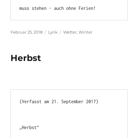
muss stehen - auch ohne Ferien!
Veröffentlicht
Kategorien
Schlagwörter
Februar 25, 2018
Lyrik
Wetter
,
Winter
am
Herbst
(Verfasst am 21. September 2017)

„Herbst“
