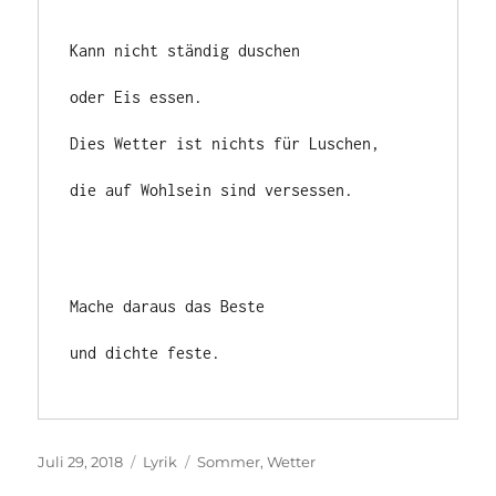
Kann nicht ständig duschen

oder Eis essen.

Dies Wetter ist nichts für Luschen,

die auf Wohlsein sind versessen.

Mache daraus das Beste

und dichte feste.

Veröffentlicht
Kategorien
Schlagwörter
Juli 29, 2018
Lyrik
Sommer
,
Wetter
am