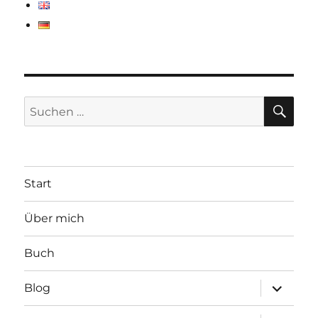
SU
Suchen
nach:
Start
Über mich
Buch
Unterme
Blog
öffnen