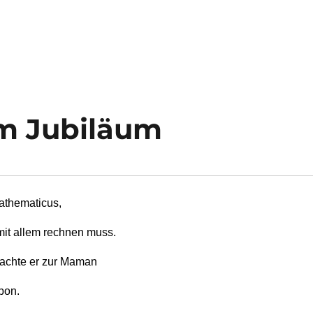
m Jubiläum
Mathematicus, 
it allem rechnen muss. 
achte er zur Maman 
pon.