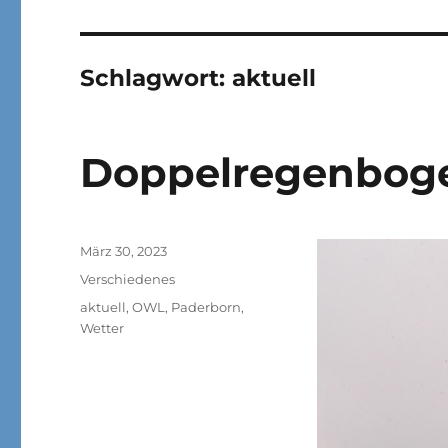
Schlagwort:
aktuell
Doppelregenbog
Veröffentlicht
März 30, 2023
am
Kategorien
Verschiedenes
Schlagwörter
aktuell
,
OWL
,
Paderborn
,
Wetter