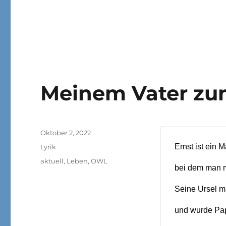
Meinem Vater zu
Veröffentlicht
Oktober 2, 2022
am
Kategorien
Ernst ist ein 
Lyrik
Schlagwörter
aktuell
,
Leben
,
OWL
bei dem man m
Seine Ursel m
und wurde Pa