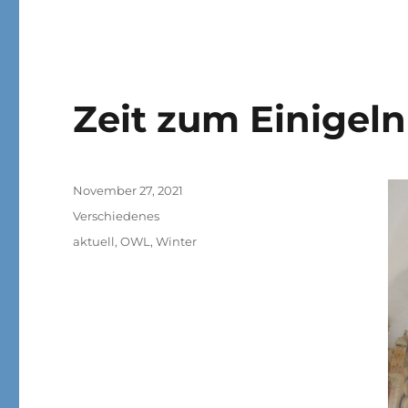
Zeit zum Einigeln
Veröffentlicht
November 27, 2021
am
Kategorien
Verschiedenes
Schlagwörter
aktuell
,
OWL
,
Winter