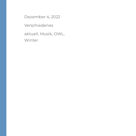
Veröffentlicht
Dezember 4, 2022
am
Kategorien
Verschiedenes
Schlagwörter
aktuell
,
Musik
,
OWL
,
Winter